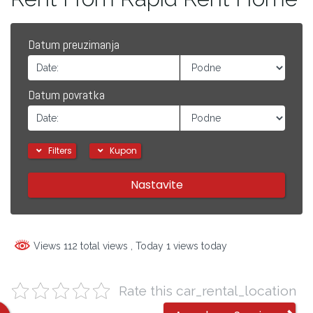
Datum preuzimanja
Datum povratka
Filters
Kupon
Nastavite
Views 112 total views
, Today 1 views today
Rate this car_rental_location
Other