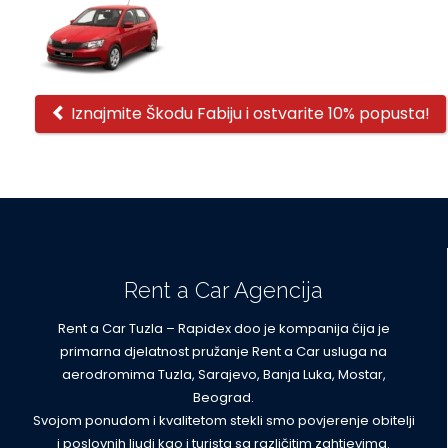
Offers
Iznajmite Škodu Fabiju i ostvarite 10% popusta!
Rent a Car Agencija
Rent a Car Tuzla – Rapidex doo je kompanija čija je
primarna djelatnost pružanje Rent a Car usluga na
aerodromima Tuzla, Sarajevo, Banja Luka, Mostar,
Beograd.
Svojom ponudom i kvalitetom stekli smo povjerenje obitelji
i poslovnih ljudi kao i turista sa različitim zahtjevima.