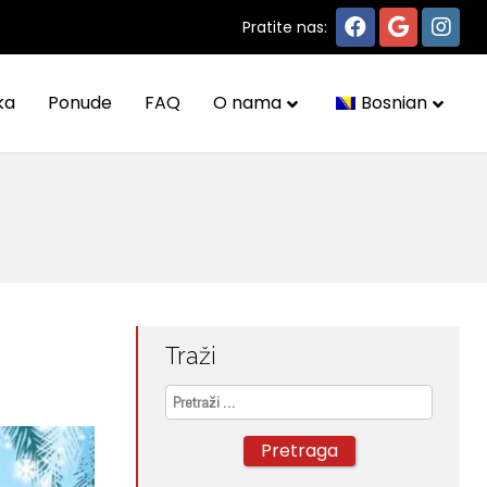
Pratite nas:
ka
Ponude
FAQ
O nama
Bosnian
Traži
Pretraga: