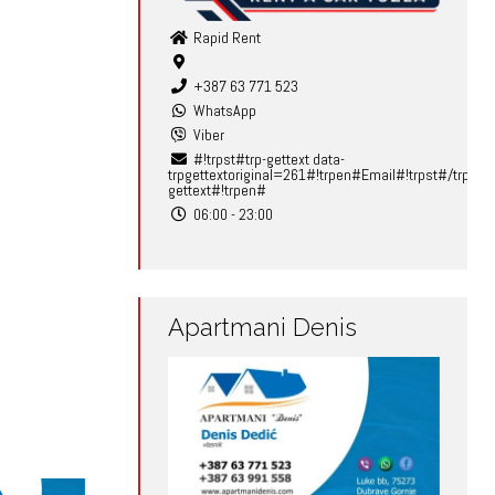
Rapid Rent
+387 63 771 523
WhatsApp
Viber
#!trpst#trp-gettext data-
trpgettextoriginal=261#!trpen#Email#!trpst#/trp-
gettext#!trpen#
06:00 - 23:00
Apartmani Denis