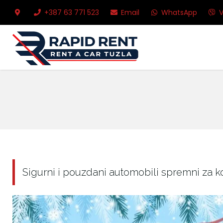
+387 63 771 523
Email
WhatsApp
V
Sigurni i pouzdani automobili spremni za ko