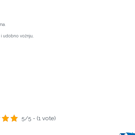
ma.
 i udobno vožnju,
5/5 - (1 vote)