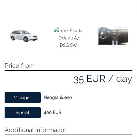
Price from
35 EUR
/ day
Mileage:
Neograničeno
Depozit:
400 EUR
Additional information