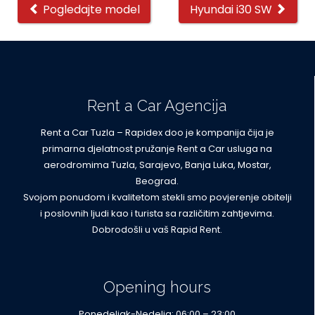
Other
Pogledajte model
Hyundai i30 SW
cars
Rent a Car Agencija
Rent a Car Tuzla – Rapidex doo je kompanija čija je
primarna djelatnost pružanje Rent a Car usluga na
aerodromima Tuzla, Sarajevo, Banja Luka, Mostar,
Beograd.
Svojom ponudom i kvalitetom stekli smo povjerenje obitelji
i poslovnih ljudi kao i turista sa različitim zahtjevima.
Dobrodošli u vaš Rapid Rent.
Opening hours
Ponedeljak-Nedelja: 06:00 – 23:00